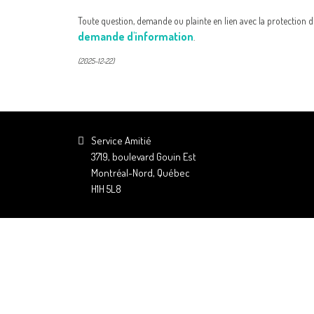
Toute question, demande ou plainte en lien avec la protection d
demande d'information
.
(2025-12-22)
Service Amitié
3719, boulevard Gouin Est
Montréal-Nord, Québec
H1H 5L8