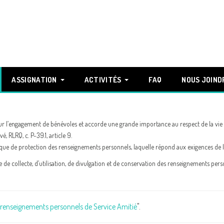
ASSIGNATION
ACTIVITÉS
FAQ
NOUS JOIND
ur l’engagement de bénévoles et accorde une grande importance au respect de la vie 
, RLRQ, c. P-39.1, article 9.
ique de protection des renseignements personnels, laquelle répond aux exigences de la
e de collecte, d’utilisation, de divulgation et de conservation des renseignements per
s renseignements personnels de Service Amitié
".