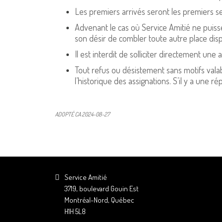
Les premiers arrivés seront les premiers se
Advenant le cas où Service Amitié ne puis
son désir de combler toute autre place disp
Il est interdit de solliciter directement u
Tout refus ou désistement sans motifs vala
l’historique des assignations. S’il y a une r
ADOPTÉ CA 2024-08-27
Service Amitié
3719, boulevard Gouin Est
Montréal-Nord, Québec
H1H 5L8